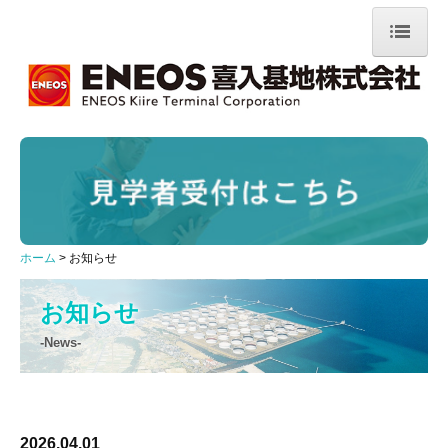
ホーム
会社情報
ご挨拶
理念・方針
会社概要
ホーム
お知らせ
事業案内
お知らせ
環境への取組み
-News-
環境活動
環境設備
2026.04.01