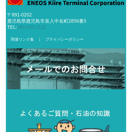
〒891-0202
鹿児島県鹿児島市喜入中名町2856番5
TEL:
099-345-1131
関連
リンク
集 ｜
プライバシーポリ
シー