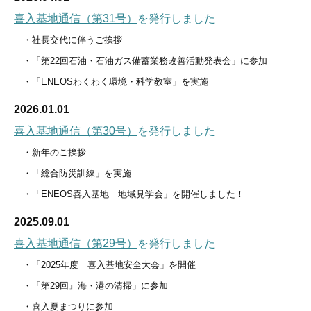
安全への取組み
喜入基地通信（第31号）
を発行しました
・社長交代に伴うご挨拶
防災体制・設備
・「第22回石油・石油ガス備蓄業務改善活動発表会」に参加
訓練
・「ENEOSわくわく環境・科学教室」を実施
地域との共生
2026.01.01
喜入基地通信（第30号）
を発行しました
社会貢献活動
・新年のご挨拶
喜入基地通信
・「総合防災訓練」を実施
・「ENEOS喜入基地 地域見学会」を開催しました！
採用情報
2025.09.01
メッセージ
喜入基地通信（第29号）
を発行しました
募集要項
・「2025年度 喜入基地安全大会」を開催
・「第29回』海・港の清掃」に参加
社員紹介
・喜入夏まつりに参加