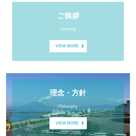
安全への取組み
ご挨拶
防災体制・設備
- Greeting -
訓練
VIEW MORE
地域との共生
社会貢献活動
喜入基地通信
採用情報
理念・方針
メッセージ
- Philosophy -
募集要項
VIEW MORE
社員紹介