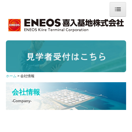
ホーム
会社情報
ご挨拶
理念・方針
会社概要
ホーム
会社情報
事業案内
会社情報
環境への取組み
-Company-
環境活動
環境設備