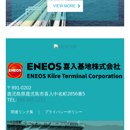
VIEW MORE
〒891-0202
鹿児島県鹿児島市喜入中名町2856番5
TEL:
099-345-1131
関連
リンク
集 ｜
プライバシーポリ
シー